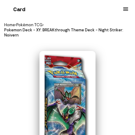
Card
heist
Home
›
Pokémon TCG
›
Pokemon Deck - XY: BREAKthrough Theme Deck - Night Striker:
Noivern