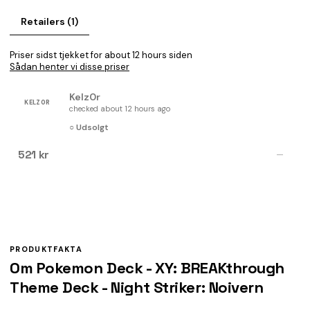
Retailers (1)
Priser sidst tjekket for about 12 hours siden
Sådan henter vi disse priser
Kelz0r
KELZ0R
checked about 12 hours ago
○ Udsolgt
521 kr
—
PRODUKTFAKTA
Om Pokemon Deck - XY: BREAKthrough
Theme Deck - Night Striker: Noivern