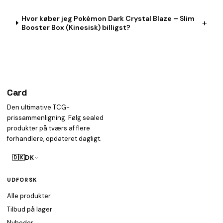
Hvor køber jeg Pokémon Dark Crystal Blaze – Slim
+
Booster Box (Kinesisk) billigst?
Card
heist
Den ultimative TCG-
prissammenligning. Følg sealed
produkter på tværs af flere
forhandlere, opdateret dagligt.
🇩🇰
DK
UDFORSK
Alle produkter
Tilbud på lager
Nyheder