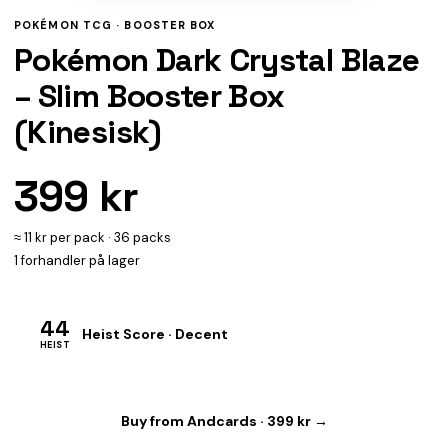
POKÉMON TCG ·
BOOSTER BOX
Pokémon Dark Crystal Blaze
– Slim Booster Box
(Kinesisk)
399 kr
≈ 11 kr per pack · 36 packs
1 forhandler på lager
44
Heist Score · Decent
HEIST
Buy from Andcards · 399 kr →