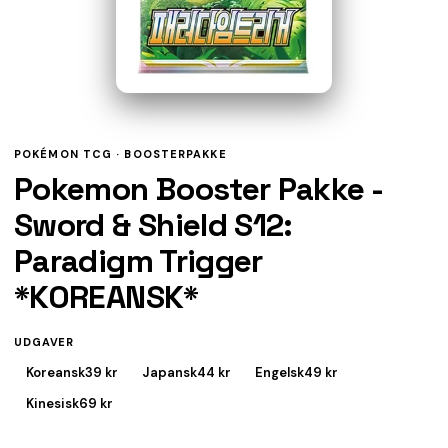
POKÉMON TCG ·
BOOSTERPAKKE
Pokemon Booster Pakke -
Sword & Shield S12:
Paradigm Trigger
*KOREANSK*
UDGAVER
Koreansk
39 kr
Japansk
44 kr
Engelsk
49 kr
Kinesisk
69 kr