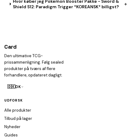
Hvor køber jeg Pokemon Booster Pakke - Sword &
+
Shield S12: Paradigm Trigger *KOREANSK* billigst?
Card
heist
Den ultimative TCG-
prissammenligning. Følg sealed
produkter på tværs af flere
forhandlere, opdateret dagligt.
🇩🇰
DK
UDFORSK
Alle produkter
Tilbud på lager
Nyheder
Guides