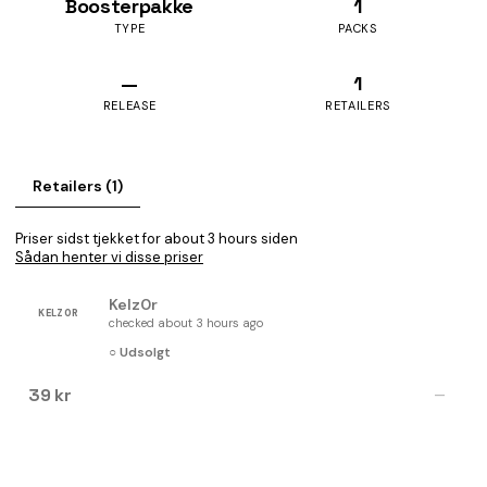
Boosterpakke
1
TYPE
PACKS
—
1
RELEASE
RETAILERS
Retailers (1)
Priser sidst tjekket for about 3 hours siden
Sådan henter vi disse priser
Kelz0r
KELZ0R
checked about 3 hours ago
○ Udsolgt
39 kr
—