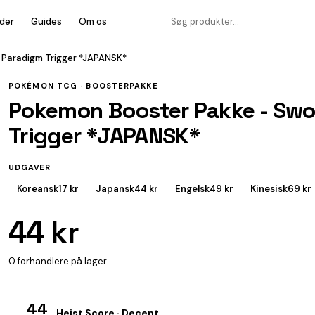
der
Guides
Om os
: Paradigm Trigger *JAPANSK*
POKÉMON TCG ·
BOOSTERPAKKE
Pokemon Booster Pakke - Swor
Trigger *JAPANSK*
UDGAVER
Koreansk
17 kr
Japansk
44 kr
Engelsk
49 kr
Kinesisk
69 kr
44 kr
0 forhandlere på lager
44
Heist Score · Decent