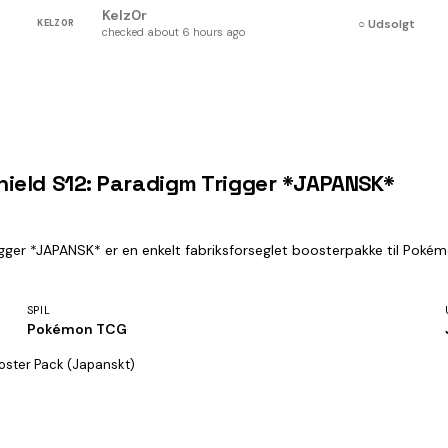
Kelz0r
○ Udsolgt
KELZ0R
checked about 6 hours ago
ield S12: Paradigm Trigger *JAPANSK*
er *JAPANSK* er en enkelt fabriksforseglet boosterpakke til Pokémo
SPIL
Pokémon TCG
oster Pack (Japanskt)