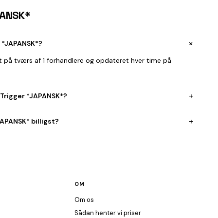
PANSK*
+
r *JAPANSK*?
t på tværs af 1 forhandlere og opdateret hver time på
+
 Trigger *JAPANSK*?
+
APANSK* billigst?
OM
Om os
Sådan henter vi priser