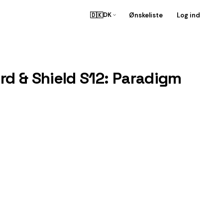
🇩🇰
Ønskeliste
Log ind
DK
d & Shield S12: Paradigm