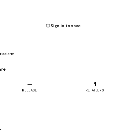
Sign in to save
prisalarm
are
—
1
RELEASE
RETAILERS
r