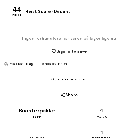
44
Heist Score · Decent
HEIST
Ingen forhandlere har varen på lager lige nu
Sign in to save
Pris ekskl. fragt — se hos butikken
Sign in for prisalarm
Share
Boosterpakke
1
TYPE
PACKS
—
1