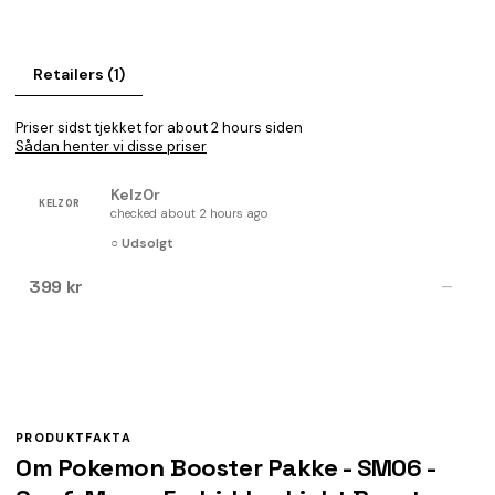
Retailers (1)
Priser sidst tjekket for about 2 hours siden
Sådan henter vi disse priser
Kelz0r
KELZ0R
checked about 2 hours ago
○ Udsolgt
399 kr
—
PRODUKTFAKTA
Om Pokemon Booster Pakke - SM06 -