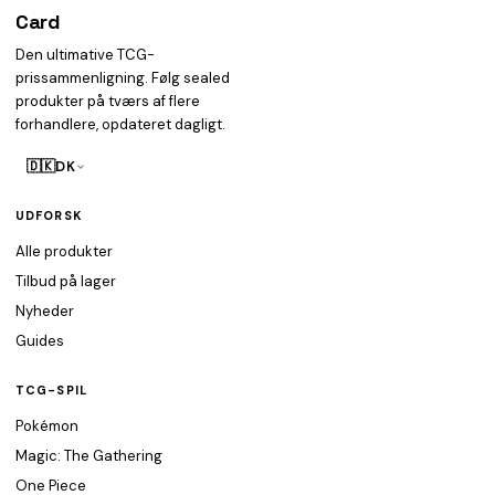
Card
heist
Den ultimative TCG-
prissammenligning. Følg sealed
produkter på tværs af flere
forhandlere, opdateret dagligt.
🇩🇰
DK
UDFORSK
Alle produkter
Tilbud på lager
Nyheder
Guides
TCG-SPIL
Pokémon
Magic: The Gathering
One Piece