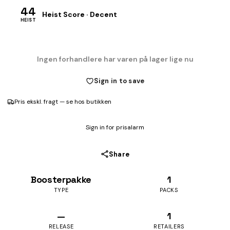
44
Heist Score · Decent
HEIST
Ingen forhandlere har varen på lager lige nu
Sign in to save
Pris ekskl. fragt — se hos butikken
Sign in for prisalarm
Share
Boosterpakke
1
TYPE
PACKS
—
1
RELEASE
RETAILERS