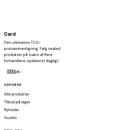
Card
heist
Den ultimative TCG-
prissammenligning. Følg sealed
produkter på tværs af flere
forhandlere, opdateret dagligt.
🇩🇰
DK
UDFORSK
Alle produkter
Tilbud på lager
Nyheder
Guides