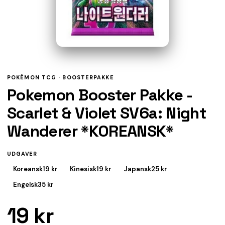
POKÉMON TCG ·
BOOSTERPAKKE
Pokemon Booster Pakke -
Scarlet & Violet SV6a: Night
Wanderer *KOREANSK*
UDGAVER
Koreansk
19 kr
Kinesisk
19 kr
Japansk
25 kr
Engelsk
35 kr
19 kr