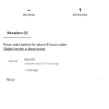
—
1
RELEASE
RETAILERS
Retailers (1)
Priser sidst tjekket for about 8 hours siden
Sådan henter vi disse priser
Kelz0r
KELZ0R
checked about 8 hours ago
○ Udsolgt
19 kr
—