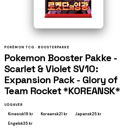
POKÉMON TCG ·
BOOSTERPAKKE
Pokemon Booster Pakke -
Scarlet & Violet SV10:
Expansion Pack - Glory of
Team Rocket *KOREANSK*
UDGAVER
Kinesisk
19 kr
Koreansk
21 kr
Japansk
25 kr
Engelsk
35 kr