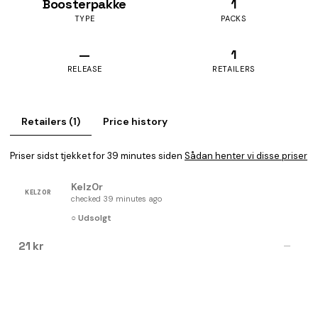
Boosterpakke
1
TYPE
PACKS
—
1
RELEASE
RETAILERS
Retailers (1)
Price history
Priser sidst tjekket for 39 minutes siden
Sådan henter vi disse priser
Kelz0r
KELZ0R
checked 39 minutes ago
○ Udsolgt
21 kr
—