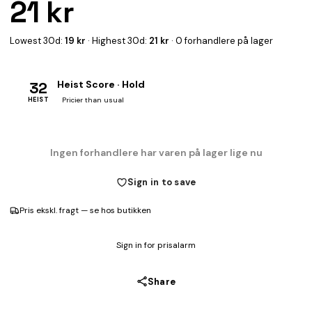
21 kr
Lowest 30d:
19 kr
· Highest 30d:
21 kr
· 0 forhandlere på lager
32
Heist Score · Hold
HEIST
Pricier than usual
Ingen forhandlere har varen på lager lige nu
Sign in to save
Pris ekskl. fragt — se hos butikken
Sign in for prisalarm
Share