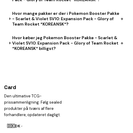
Hvor mange pakker er der i Pokemon Booster Pakke
+
- Scarlet & Violet SV10: Expansion Pack - Glory of
Team Rocket *KOREANSK*?
Hvor køber jeg Pokemon Booster Pakke - Scarlet &
+
Violet SV10: Expansion Pack - Glory of Team Rocket
*KOREANSK* billigst?
Card
heist
Den ultimative TCG-
prissammenligning. Følg sealed
produkter på tværs af flere
forhandlere, opdateret dagligt.
🇩🇰
DK