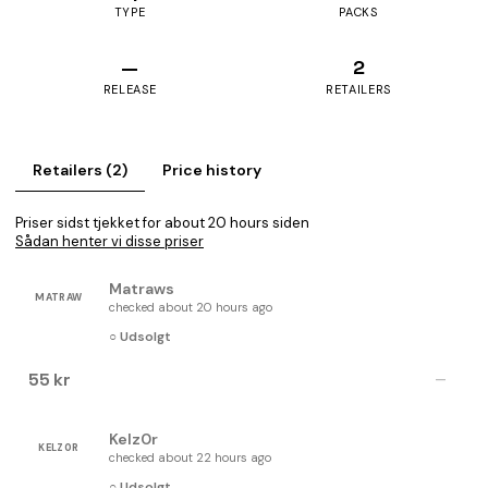
TYPE
PACKS
—
2
RELEASE
RETAILERS
Retailers (2)
Price history
Priser sidst tjekket for about 20 hours siden
Sådan henter vi disse priser
Matraws
MATRAW
checked about 20 hours ago
○ Udsolgt
55 kr
—
Kelz0r
KELZ0R
checked about 22 hours ago
○ Udsolgt