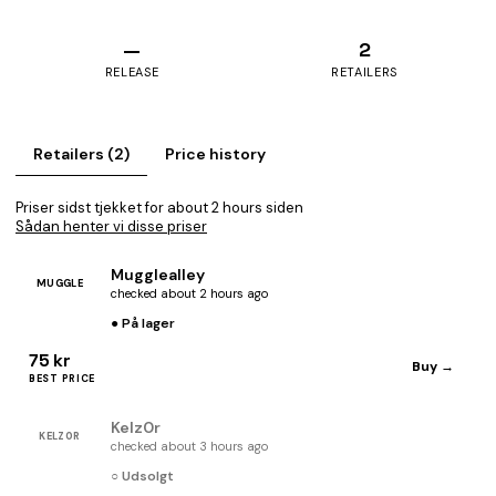
—
2
RELEASE
RETAILERS
Retailers (2)
Price history
Priser sidst tjekket for about 2 hours siden
Sådan henter vi disse priser
Mugglealley
MUGGLE
checked about 2 hours ago
● På lager
75 kr
Buy →
BEST PRICE
Kelz0r
KELZ0R
checked about 3 hours ago
○ Udsolgt