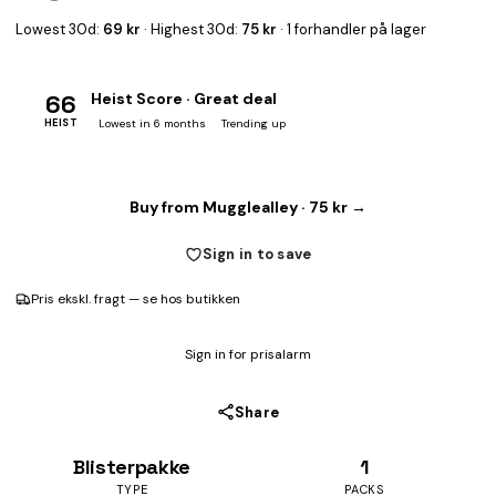
Lowest 30d:
69 kr
· Highest 30d:
75 kr
· 1 forhandler på lager
66
Heist Score · Great deal
HEIST
Lowest in 6 months
Trending up
Buy from Mugglealley · 75 kr →
Sign in to save
Pris ekskl. fragt — se hos butikken
Sign in for prisalarm
Share
Blisterpakke
1
TYPE
PACKS