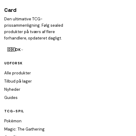
Card
heist
Den ultimative TCG-
prissammenligning. Følg sealed
produkter på tværs af flere
forhandlere, opdateret dagligt.
🇩🇰
DK
UDFORSK
Alle produkter
Tilbud på lager
Nyheder
Guides
TCG-SPIL
Pokémon
Magic: The Gathering