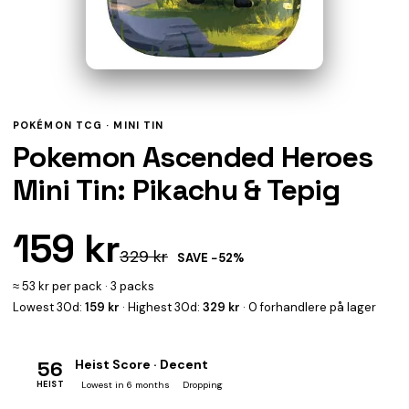
POKÉMON TCG ·
MINI TIN
Pokemon Ascended Heroes
Mini Tin: Pikachu & Tepig
159 kr
329 kr
SAVE −52%
≈ 53 kr per pack · 3 packs
Lowest 30d:
159 kr
· Highest 30d:
329 kr
· 0 forhandlere på lager
56
Heist Score · Decent
HEIST
Lowest in 6 months
Dropping