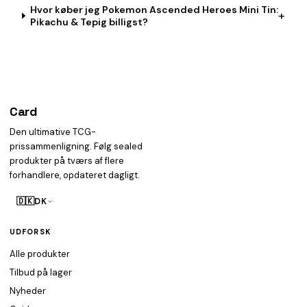
Hvor køber jeg Pokemon Ascended Heroes Mini Tin:
+
Pikachu & Tepig billigst?
Card
heist
Den ultimative TCG-
prissammenligning. Følg sealed
produkter på tværs af flere
forhandlere, opdateret dagligt.
🇩🇰
DK
UDFORSK
Alle produkter
Tilbud på lager
Nyheder