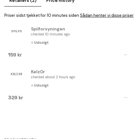
Retailers (2)
Price history
Priser sidst tjekket for 10 minutes siden
Sådan henter vi disse priser
Spilforsyningen
SPILFO
checked 10 minutes ago
○ Udsolgt
159 kr
—
Kelz0r
KELZ0R
checked about 2 hours ago
○ Udsolgt
329 kr
—