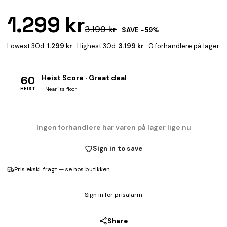
1.299 kr
3.199 kr
SAVE −59%
Lowest 30d:
1.299 kr
· Highest 30d:
3.199 kr
· 0 forhandlere på lager
60
Heist Score · Great deal
HEIST
Near its floor
Ingen forhandlere har varen på lager lige nu
Sign in to save
Pris ekskl. fragt — se hos butikken
Sign in for prisalarm
Share