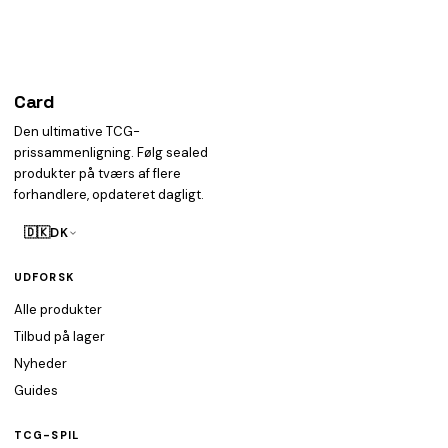
Card
heist
Den ultimative TCG-
prissammenligning. Følg sealed
produkter på tværs af flere
forhandlere, opdateret dagligt.
🇩🇰
DK
UDFORSK
Alle produkter
Tilbud på lager
Nyheder
Guides
TCG-SPIL