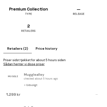
Premium Collection
—
TYPE
RELEASE
2
RETAILERS
Retailers (2)
Price history
Priser sidst tjekket for about 5 hours siden
Sådan henter vi disse priser
Mugglealley
MUGGLE
checked about 5 hours ago
○ Udsolgt
1.299 kr
—