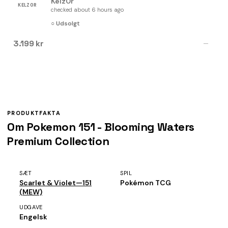
Kelz0r
KELZ0R
checked about 6 hours ago
○ Udsolgt
3.199 kr
—
PRODUKTFAKTA
Om Pokemon 151 - Blooming Waters
Premium Collection
SÆT
SPIL
Scarlet & Violet—151
Pokémon TCG
(MEW)
UDGAVE
Engelsk