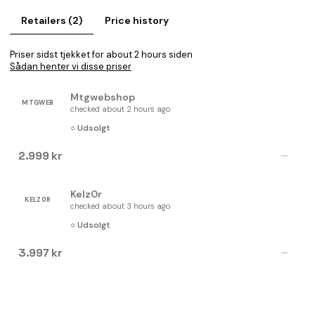
Retailers (2)
Price history
Priser sidst tjekket for about 2 hours siden
Sådan henter vi disse priser
Mtgwebshop
MTGWEB
checked about 2 hours ago
○ Udsolgt
2.999 kr
—
Kelz0r
KELZ0R
checked about 3 hours ago
○ Udsolgt
3.997 kr
—