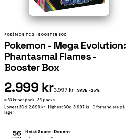
POKÉMON TCG ·
BOOSTER BOX
Pokemon - Mega Evolution:
Phantasmal Flames -
Booster Box
2.999 kr
3.997 kr
SAVE −25%
≈ 83 kr per pack · 36 packs
Lowest 30d:
2.899 kr
· Highest 30d:
3.997 kr
· 0 forhandlere på
lager
56
Heist Score · Decent