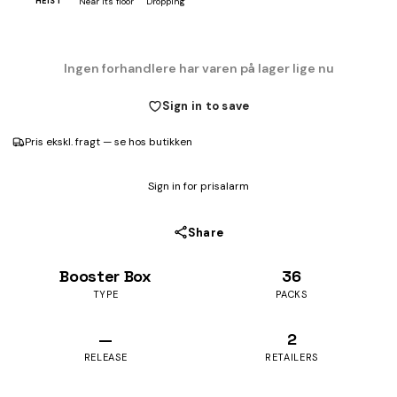
HEIST
Near its floor
Dropping
Ingen forhandlere har varen på lager lige nu
Sign in to save
Pris ekskl. fragt — se hos butikken
Sign in for prisalarm
Share
Booster Box
36
TYPE
PACKS
—
2
RELEASE
RETAILERS