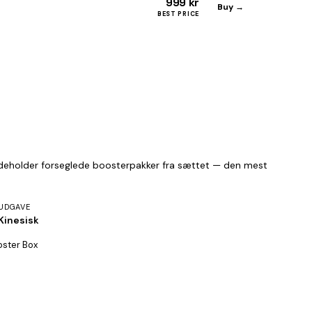
999 kr
Buy →
BEST PRICE
indeholder forseglede boosterpakker fra sættet — den mest
UDGAVE
Kinesisk
oster Box