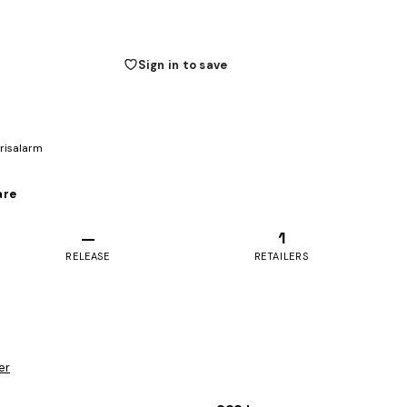
Sign in to save
prisalarm
are
—
1
RELEASE
RETAILERS
er