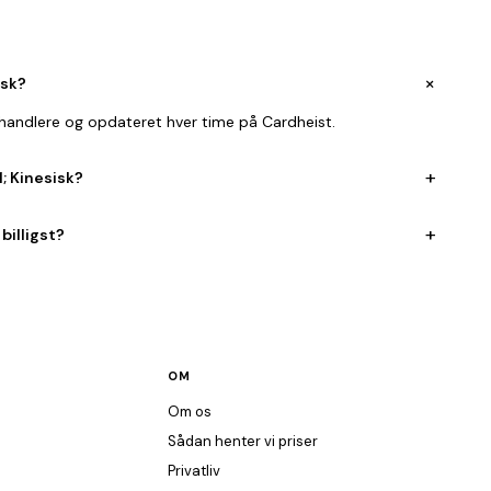
+
isk?
rhandlere og opdateret hver time på Cardheist.
+
; Kinesisk?
+
billigst?
OM
Om os
Sådan henter vi priser
Privatliv