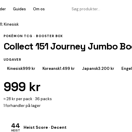
der
Guides
Om os
; Kinesisk
POKÉMON TCG ·
BOOSTER BOX
Collect 151 Journey Jumbo Bo
UDGAVER
Kinesisk
999 kr
Koreansk
1.499 kr
Japansk
3.200 kr
Engel
999 kr
≈ 28 kr per pack · 36 packs
1 forhandler på lager
44
Heist Score · Decent
HEIST