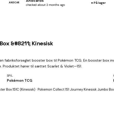
Andcards
● På lager
ANDCAR
checked about 2 months ago
Box &#8211; Kinesisk
 en fabriksforseglet booster box til Pokémon TCG. En booster box 
. Produktet hører til sættet Scarlet & Violet—151.
SPIL
Pokémon TCG
r Box 151C (Kinesisk) · Pokemon Collect 151 Journey Kinesisk Jumbo Bo