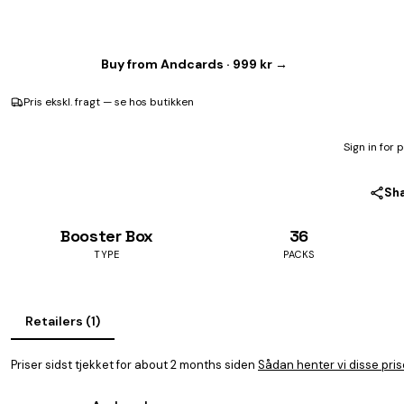
Buy from Andcards · 999 kr →
Pris ekskl. fragt — se hos butikken
Sign in for 
Sh
Booster Box
36
TYPE
PACKS
Retailers (1)
Priser sidst tjekket for about 2 months siden
Sådan henter vi disse pris