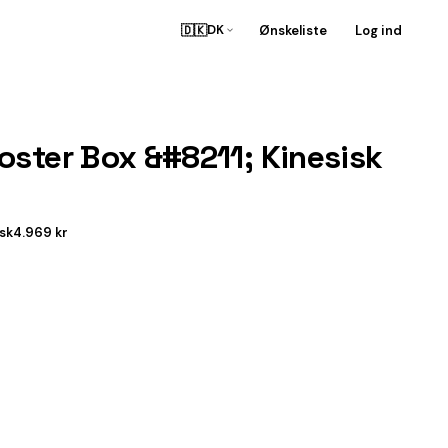
🇩🇰
Ønskeliste
Log ind
DK
oster Box &#8211; Kinesisk
sk
4.969 kr