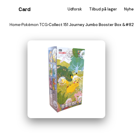
Card
heist
Udforsk
Tilbud på lager
Nyhe
Home
›
Pokémon TCG
›
Collect 151 Journey Jumbo Booster Box &#8211