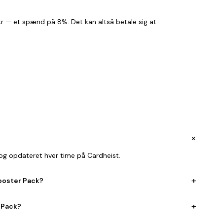
0 kr — et spænd på 8%. Det kan altså betale sig at
+
og opdateret hver time på Cardheist.
+
ooster Pack?
+
 Pack?