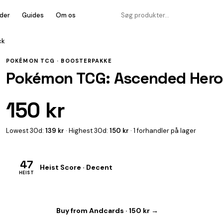
der
Guides
Om os
ck
POKÉMON TCG ·
BOOSTERPAKKE
Pokémon TCG: Ascended Hero
150 kr
Lowest 30d:
139 kr
· Highest 30d:
150 kr
· 1 forhandler på lager
47
Heist Score · Decent
HEIST
Buy from Andcards · 150 kr →