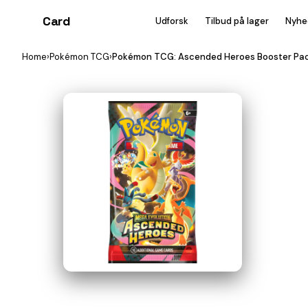
Card
heist
Udforsk
Tilbud på lager
Nyhe
Home
›
Pokémon TCG
›
Pokémon TCG: Ascended Heroes Booster Pa