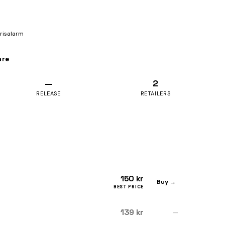
prisalarm
are
—
2
RELEASE
RETAILERS
150 kr
Buy →
BEST PRICE
139 kr
—