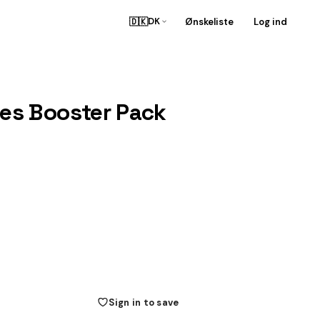
🇩🇰
Ønskeliste
Log ind
DK
es Booster Pack
Sign in to save