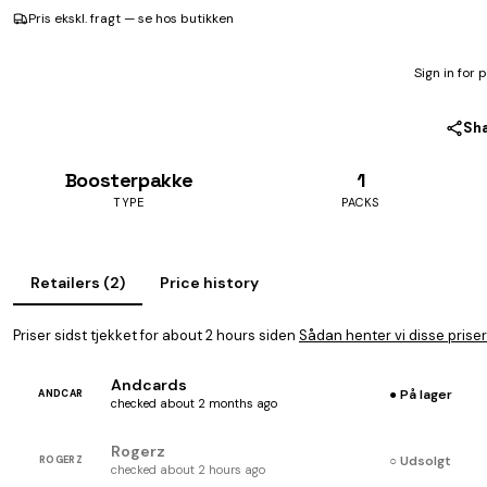
Pris ekskl. fragt — se hos butikken
Sign in for 
Sh
Boosterpakke
1
TYPE
PACKS
Retailers (2)
Price history
Priser sidst tjekket for about 2 hours siden
Sådan henter vi disse priser
Andcards
● På lager
ANDCAR
checked about 2 months ago
Rogerz
○ Udsolgt
ROGERZ
checked about 2 hours ago