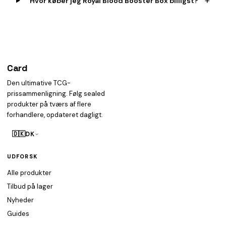
+
Hvor køber jeg Royal Blood Booster Box billigst?
Card
heist
Den ultimative TCG-
prissammenligning. Følg sealed
produkter på tværs af flere
forhandlere, opdateret dagligt.
🇩🇰
DK
UDFORSK
Alle produkter
Tilbud på lager
Nyheder
Guides