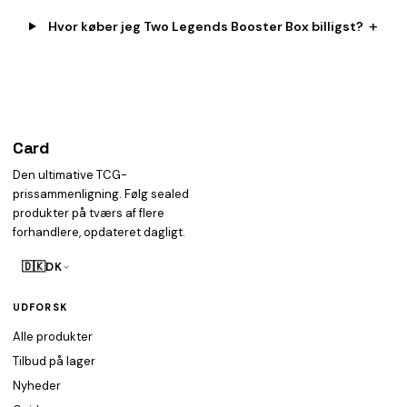
+
Hvor køber jeg Two Legends Booster Box billigst?
Card
heist
Den ultimative TCG-
prissammenligning. Følg sealed
produkter på tværs af flere
forhandlere, opdateret dagligt.
🇩🇰
DK
UDFORSK
Alle produkter
Tilbud på lager
Nyheder