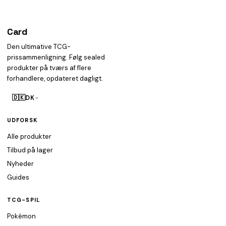
Card
heist
Den ultimative TCG-
prissammenligning. Følg sealed
produkter på tværs af flere
forhandlere, opdateret dagligt.
🇩🇰
DK
UDFORSK
Alle produkter
Tilbud på lager
Nyheder
Guides
TCG-SPIL
Pokémon