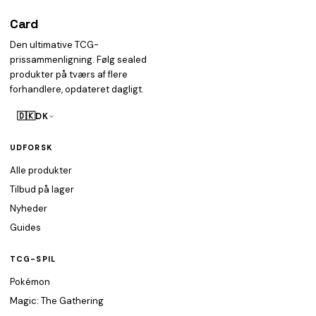
Card
heist
Den ultimative TCG-
prissammenligning. Følg sealed
produkter på tværs af flere
forhandlere, opdateret dagligt.
🇩🇰
DK
UDFORSK
Alle produkter
Tilbud på lager
Nyheder
Guides
TCG-SPIL
Pokémon
Magic: The Gathering