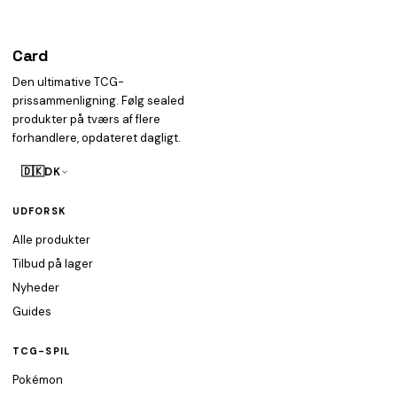
Card
heist
Den ultimative TCG-
prissammenligning. Følg sealed
produkter på tværs af flere
forhandlere, opdateret dagligt.
🇩🇰
DK
UDFORSK
Alle produkter
Tilbud på lager
Nyheder
Guides
TCG-SPIL
Pokémon