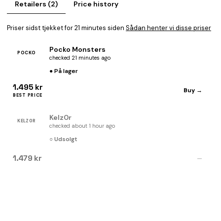
Retailers (2)
Price history
Priser sidst tjekket for 21 minutes siden
Sådan henter vi disse priser
Pocko Monsters
POCKO
checked 21 minutes ago
● På lager
1.495 kr
Buy →
BEST PRICE
Kelz0r
KELZ0R
checked about 1 hour ago
○ Udsolgt
1.479 kr
—