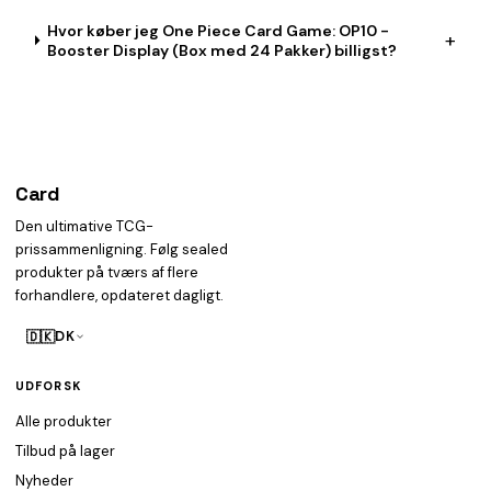
Hvor køber jeg One Piece Card Game: OP10 -
+
Booster Display (Box med 24 Pakker) billigst?
Card
heist
Den ultimative TCG-
prissammenligning. Følg sealed
produkter på tværs af flere
forhandlere, opdateret dagligt.
🇩🇰
DK
UDFORSK
Alle produkter
Tilbud på lager
Nyheder