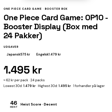
ONE PIECE CARD GAME ·
BOOSTER BOX
One Piece Card Game: OP10 -
Booster Display (Box med
24 Pakker)
UDGAVER
Japansk
575 kr
Engelsk
1.479 kr
1.495 kr
≈ 62 kr per pack · 24 packs
Lowest 30d:
1.479 kr
· Highest 30d:
1.495 kr
· 1 forhandler på lager
46
Heist Score · Decent
HEIST