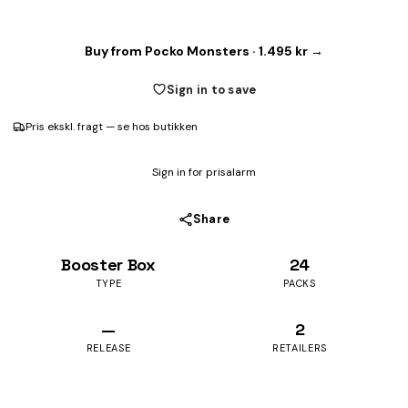
Buy from Pocko Monsters · 1.495 kr →
Sign in to save
Pris ekskl. fragt — se hos butikken
Sign in for prisalarm
Share
Booster Box
24
TYPE
PACKS
—
2
RELEASE
RETAILERS