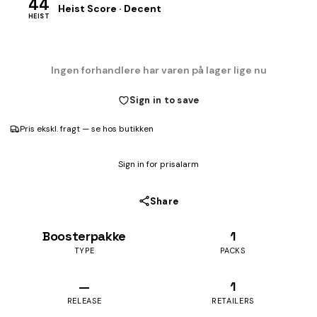
44
Heist Score · Decent
HEIST
Ingen forhandlere har varen på lager lige nu
Sign in to save
Pris ekskl. fragt — se hos butikken
Sign in for prisalarm
Share
Boosterpakke
1
TYPE
PACKS
—
1
RELEASE
RETAILERS