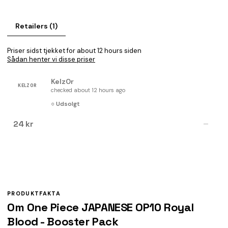
Retailers (1)
Priser sidst tjekket for about 12 hours siden
Sådan henter vi disse priser
Kelz0r
KELZ0R
checked about 12 hours ago
○ Udsolgt
24 kr
—
PRODUKTFAKTA
Om One Piece JAPANESE OP10 Royal
Blood - Booster Pack