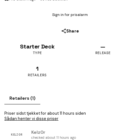
Sign in for prisalarm
Share
Starter Deck
—
TYPE
RELEASE
1
RETAILERS
Retailers (1)
Priser sidst tjekket for about 11 hours siden
Sådan henter vi disse priser
Kelz0r
KELZ0R
checked about 11 hours ago