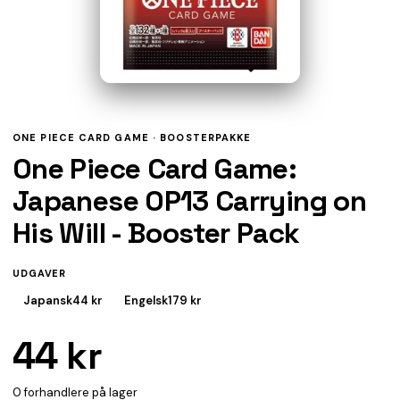
ONE PIECE CARD GAME ·
BOOSTERPAKKE
One Piece Card Game:
Japanese OP13 Carrying on
His Will - Booster Pack
UDGAVER
Japansk
44 kr
Engelsk
179 kr
44 kr
0 forhandlere på lager