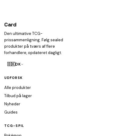
Card
heist
Den ultimative TCG-
prissammenligning. Følg sealed
produkter på tværs af flere
forhandlere, opdateret dagligt.
🇩🇰
DK
UDFORSK
Alle produkter
Tilbud på lager
Nyheder
Guides
TCG-SPIL
Pokémon