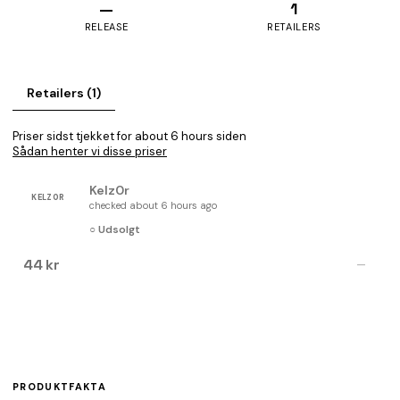
—
1
RELEASE
RETAILERS
Retailers (1)
Priser sidst tjekket for about 6 hours siden
Sådan henter vi disse priser
Kelz0r
KELZ0R
checked about 6 hours ago
○ Udsolgt
44 kr
—
PRODUKTFAKTA