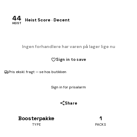
44
Heist Score · Decent
HEIST
Ingen forhandlere har varen på lager lige nu
Sign in to save
Pris ekskl. fragt — se hos butikken
Sign in for prisalarm
Share
Boosterpakke
1
TYPE
PACKS