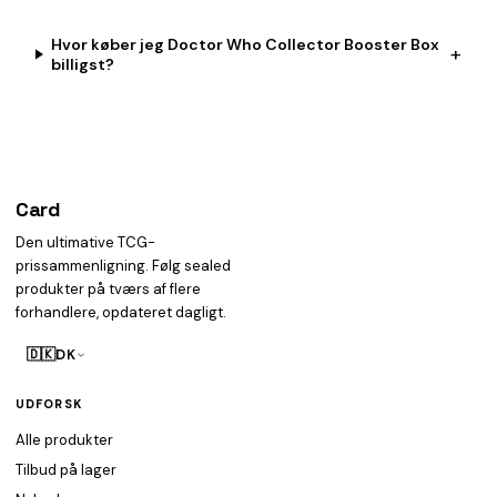
Hvor køber jeg Doctor Who Collector Booster Box
+
billigst?
Card
heist
Den ultimative TCG-
prissammenligning. Følg sealed
produkter på tværs af flere
forhandlere, opdateret dagligt.
🇩🇰
DK
UDFORSK
Alle produkter
Tilbud på lager