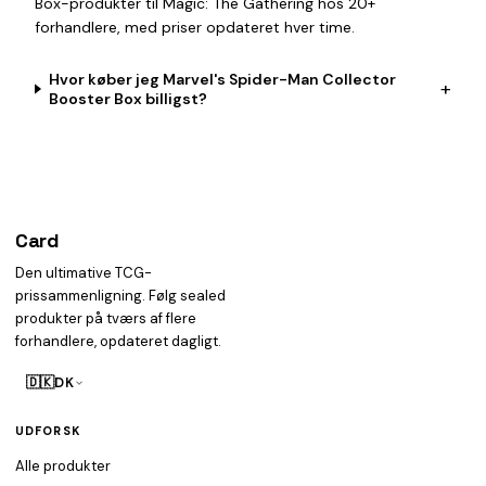
Box-produkter til Magic: The Gathering hos 20+
forhandlere, med priser opdateret hver time.
Hvor køber jeg Marvel's Spider-Man Collector
+
Booster Box billigst?
Card
heist
Den ultimative TCG-
prissammenligning. Følg sealed
produkter på tværs af flere
forhandlere, opdateret dagligt.
🇩🇰
DK
UDFORSK
Alle produkter