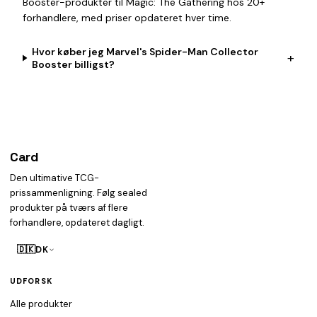
Booster-produkter til Magic: The Gathering hos 20+
forhandlere, med priser opdateret hver time.
Hvor køber jeg Marvel's Spider-Man Collector
+
Booster billigst?
Card
heist
Den ultimative TCG-
prissammenligning. Følg sealed
produkter på tværs af flere
forhandlere, opdateret dagligt.
🇩🇰
DK
UDFORSK
Alle produkter