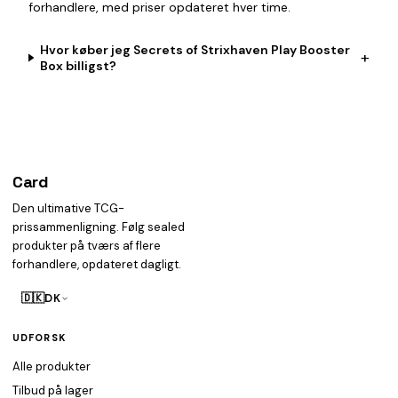
forhandlere, med priser opdateret hver time.
Hvor køber jeg Secrets of Strixhaven Play Booster
+
Box billigst?
Card
heist
Den ultimative TCG-
prissammenligning. Følg sealed
produkter på tværs af flere
forhandlere, opdateret dagligt.
🇩🇰
DK
UDFORSK
Alle produkter
Tilbud på lager