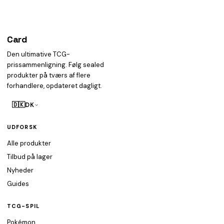
Card
heist
Den ultimative TCG-
prissammenligning. Følg sealed
produkter på tværs af flere
forhandlere, opdateret dagligt.
🇩🇰
DK
UDFORSK
Alle produkter
Tilbud på lager
Nyheder
Guides
TCG-SPIL
Pokémon