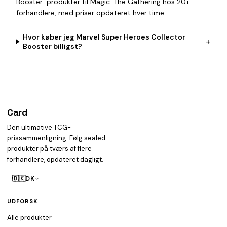
Booster-produkter til Magic: The Gathering hos 20+
forhandlere, med priser opdateret hver time.
Hvor køber jeg Marvel Super Heroes Collector
+
Booster billigst?
Card
heist
Den ultimative TCG-
prissammenligning. Følg sealed
produkter på tværs af flere
forhandlere, opdateret dagligt.
🇩🇰
DK
UDFORSK
Alle produkter