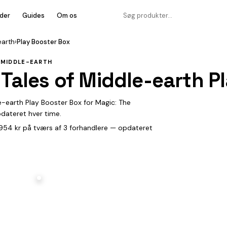
der
Guides
Om os
earth
›
Play Booster Box
F MIDDLE-EARTH
 Tales of Middle-earth P
le-earth Play Booster Box for Magic: The
pdateret hver time.
 2.954 kr på tværs af 3 forhandlere — opdateret