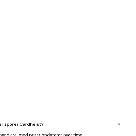
+
er sporer Cardheist?
rhandlere, med priser opdateret hver time.