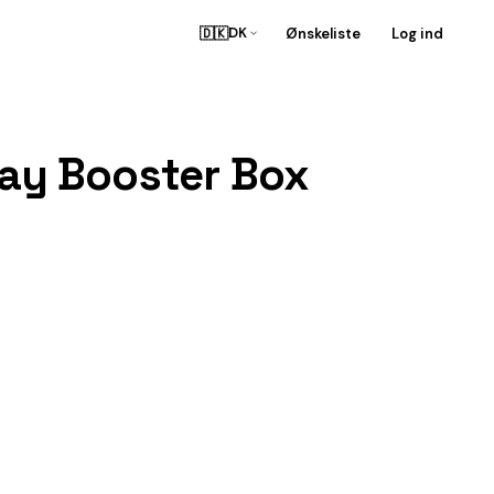
🇩🇰
Ønskeliste
Log ind
DK
lay Booster Box