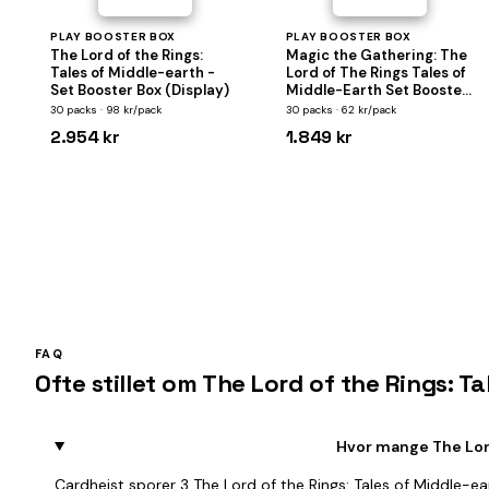
PLAY BOOSTER BOX
PLAY BOOSTER BOX
The Lord of the Rings:
Magic the Gathering: The
Tales of Middle-earth -
Lord of The Rings Tales of
Set Booster Box (Display)
Middle-Earth Set Booster
Display
30 packs · 98 kr/pack
30 packs · 62 kr/pack
2.954 kr
1.849 kr
FAQ
Ofte stillet om The Lord of the Rings: T
Hvor mange The Lord
Cardheist sporer 3 The Lord of the Rings: Tales of Middle-e