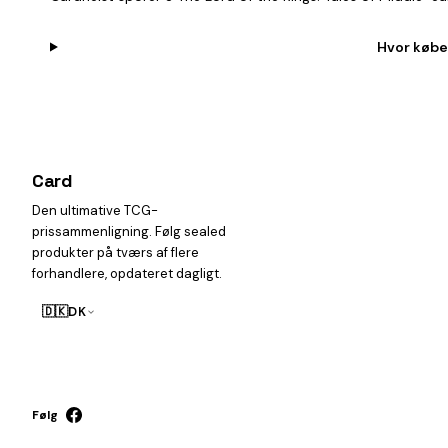
Hvor køber
Card
heist
Den ultimative TCG-
prissammenligning. Følg sealed
produkter på tværs af flere
forhandlere, opdateret dagligt.
🇩🇰
DK
Følg