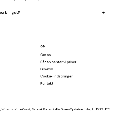
+
x billigst?
OM
Om os
Sådan henter vi priser
Privatliv
Cookie-indstillinger
Kontakt
, Wizards of the Coast, Bandai, Konami eller Disney.
Opdateret i dag kl. 15:22 UTC