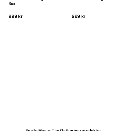
Box
299 kr
299 kr
Se alle Magic: The Gathering-produkter →