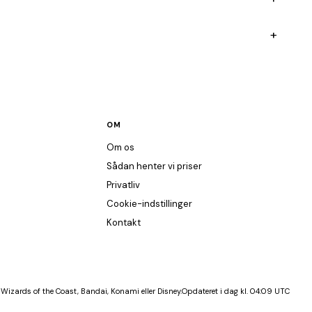
+
OM
Om os
Sådan henter vi priser
Privatliv
Cookie-indstillinger
Kontakt
 Wizards of the Coast, Bandai, Konami eller Disney.
Opdateret i dag kl. 04:09 UTC