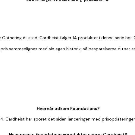
 Gathering ét sted. Cardheist følger 14 produkter i denne serie hos
er pris sammenlignes med sin egen historik, så besparelserne du ser e
Hvornår udkom Foundations?
. Cardheist har sporet det siden lanceringen med prisopdateringer
Hvor mange Foundations-produkter sporer Cardheist?