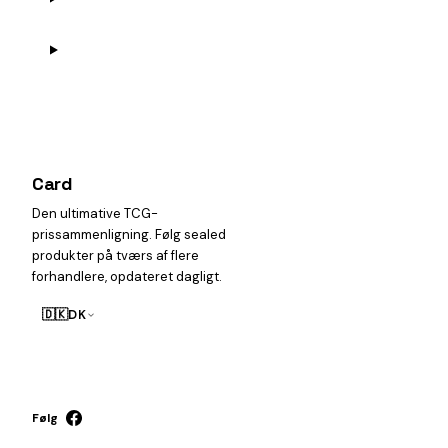
Card
heist
Den ultimative TCG-
prissammenligning. Følg sealed
produkter på tværs af flere
forhandlere, opdateret dagligt.
🇩🇰
DK
Følg