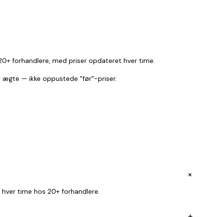
 20+ forhandlere, med priser opdateret hver time.
r ægte — ikke oppustede "før"-priser.
+
 hver time hos 20+ forhandlere.
+