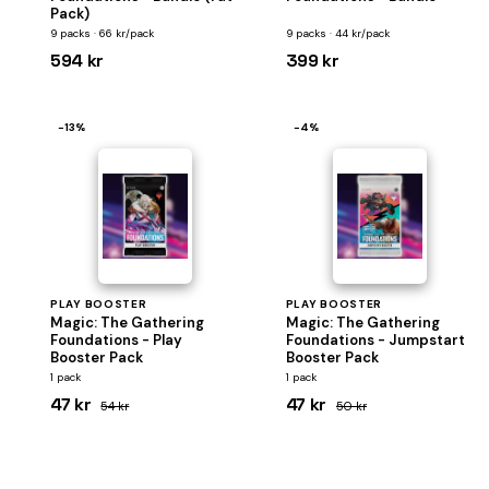
Pack)
9 packs · 66 kr/pack
9 packs · 44 kr/pack
594 kr
399 kr
−13%
−4%
PLAY BOOSTER
PLAY BOOSTER
Magic: The Gathering
Magic: The Gathering
Foundations - Play
Foundations - Jumpstart
Booster Pack
Booster Pack
1 pack
1 pack
47 kr
47 kr
54 kr
50 kr