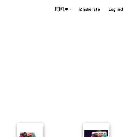
🇩🇰
Ønskeliste
Log ind
DK