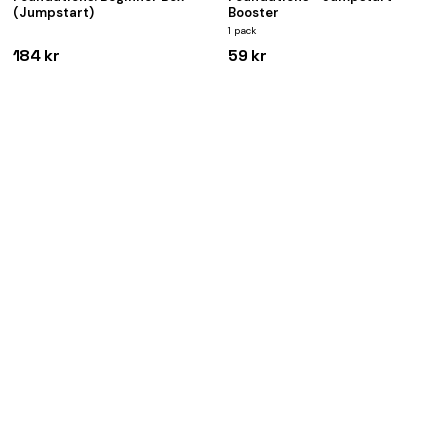
(Jumpstart)
Booster
1 pack
184 kr
59 kr