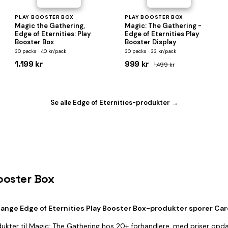
PLAY BOOSTER BOX
PLAY BOOSTER BOX
Magic the Gathering,
Magic: The Gathering -
Edge of Eternities: Play
Edge of Eternities Play
Booster Box
Booster Display
30 packs · 40 kr/pack
30 packs · 33 kr/pack
1.199 kr
999 kr
1.499 kr
Se alle Edge of Eternities-produkter →
Booster Box
ange Edge of Eternities Play Booster Box-produkter sporer Ca
ukter til Magic: The Gathering hos 20+ forhandlere, med priser opda