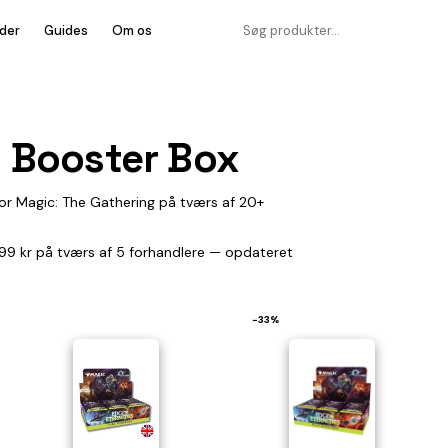
der
Guides
Om os
y Booster Box
for Magic: The Gathering på tværs af 20+
.499 kr på tværs af 5 forhandlere — opdateret
−33%