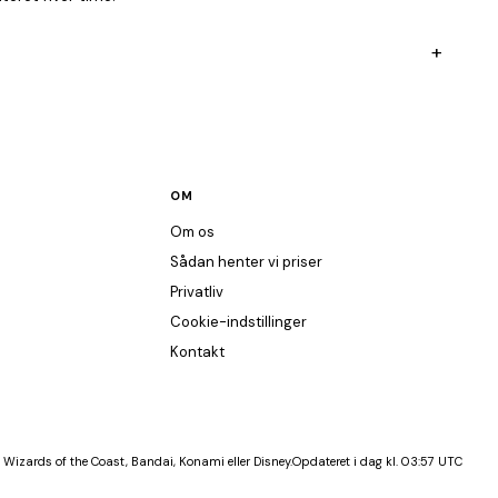
+
OM
Om os
Sådan henter vi priser
Privatliv
Cookie-indstillinger
Kontakt
 Wizards of the Coast, Bandai, Konami eller Disney.
Opdateret i dag kl. 03:57 UTC