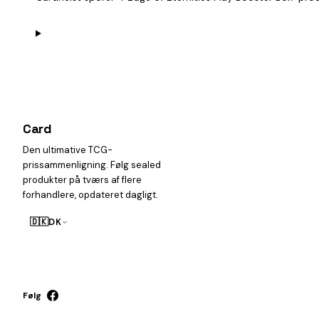
Card
heist
Den ultimative TCG-
prissammenligning. Følg sealed
produkter på tværs af flere
forhandlere, opdateret dagligt.
🇩🇰
DK
Følg