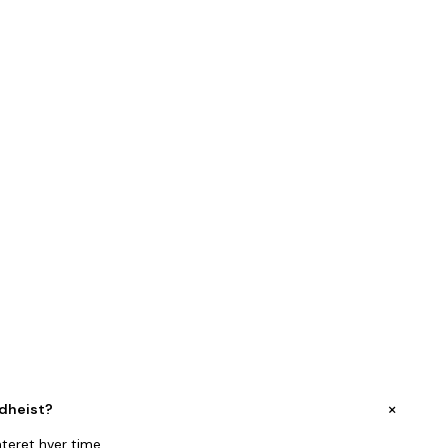
+
rdheist?
teret hver time.