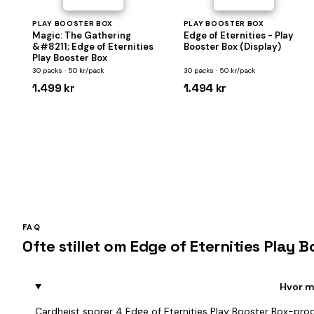
PLAY BOOSTER BOX
PLAY BOOSTER BOX
Magic: The Gathering
Edge of Eternities - Play
&#8211; Edge of Eternities
Booster Box (Display)
Play Booster Box
30 packs · 50 kr/pack
30 packs · 50 kr/pack
1.499 kr
1.494 kr
FAQ
Ofte stillet om Edge of Eternities Play 
Hvor m
Cardheist sporer 4 Edge of Eternities Play Booster Box-prod