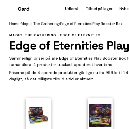
Card
heist
Udforsk
Tilbud på lager
Nyhe
Home
›
Magic: The Gathering
›
Edge of Eternities
›
Play Booster Box
MAGIC: THE GATHERING · EDGE OF ETERNITIES
Edge of Eternities Pla
Sammenlign priser på alle Edge of Eternities Play Booster Box 
forhandlere. 4 produkter tracked, opdateret hver time.
Priserne på de 4 sporede produkter går lige nu fra 999 kr til 1
dagligt, så det billigste tilbud altid er aktuelt.