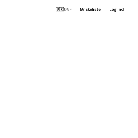
🇩🇰
Ønskeliste
Log ind
DK