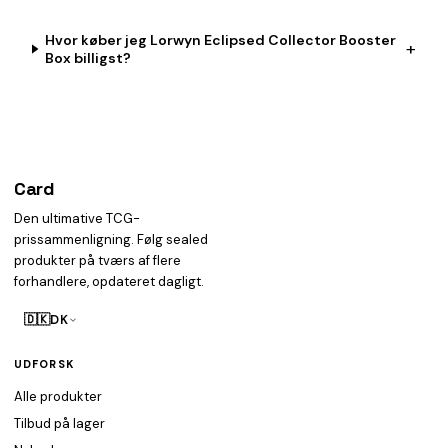
Hvor køber jeg Lorwyn Eclipsed Collector Booster
+
Box billigst?
Card
heist
Den ultimative TCG-
prissammenligning. Følg sealed
produkter på tværs af flere
forhandlere, opdateret dagligt.
🇩🇰
DK
UDFORSK
Alle produkter
Tilbud på lager