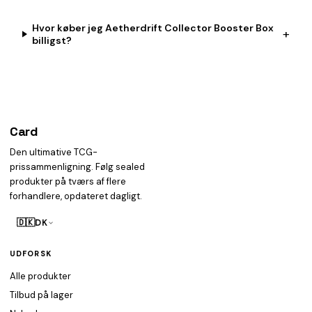
Hvor køber jeg Aetherdrift Collector Booster Box
+
billigst?
Card
heist
Den ultimative TCG-
prissammenligning. Følg sealed
produkter på tværs af flere
forhandlere, opdateret dagligt.
🇩🇰
DK
UDFORSK
Alle produkter
Tilbud på lager