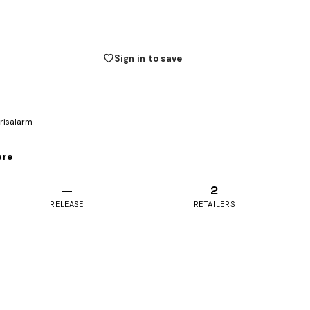
Sign in to save
prisalarm
are
—
2
RELEASE
RETAILERS