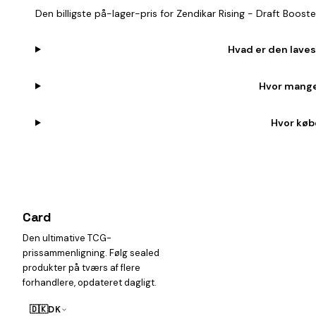
Den billigste på-lager-pris for Zendikar Rising - Draft Boos
Hvad er den laves
Hvor mange 
Hvor købe
Card
heist
Den ultimative TCG-
prissammenligning. Følg sealed
produkter på tværs af flere
forhandlere, opdateret dagligt.
🇩🇰
DK