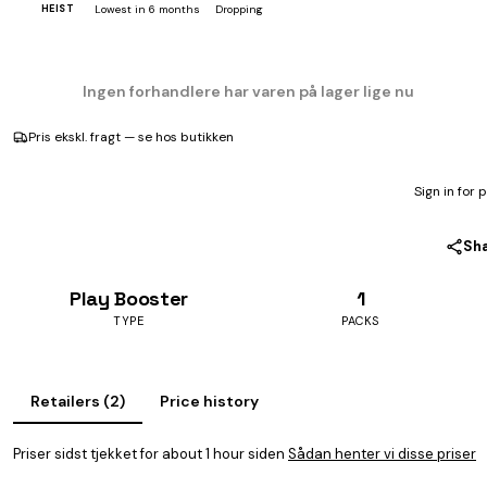
HEIST
Lowest in 6 months
Dropping
Ingen forhandlere har varen på lager lige nu
Pris ekskl. fragt — se hos butikken
Sign in for 
Sh
Play Booster
1
TYPE
PACKS
Retailers (2)
Price history
Priser sidst tjekket for about 1 hour siden
Sådan henter vi disse priser