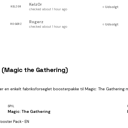
Kelz0r
○ Udsolgt
KELZ0R
checked about 1 hour ago
Rogerz
○ Udsolgt
ROGERZ
checked about 1 hour ago
k (Magic the Gathering)
r en enkelt fabriksforseglet boosterpakke til Magic: The Gathering m
SPIL
Magic: The Gathering
 Booster Pack- EN