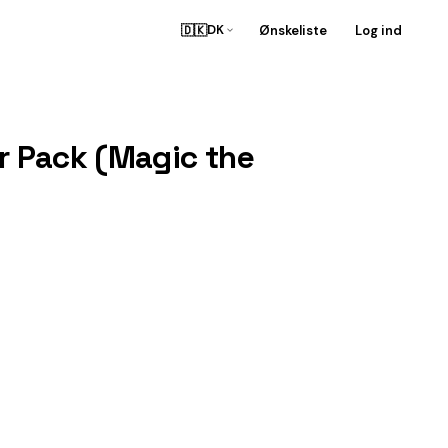
🇩🇰
Ønskeliste
Log ind
DK
er Pack (Magic the