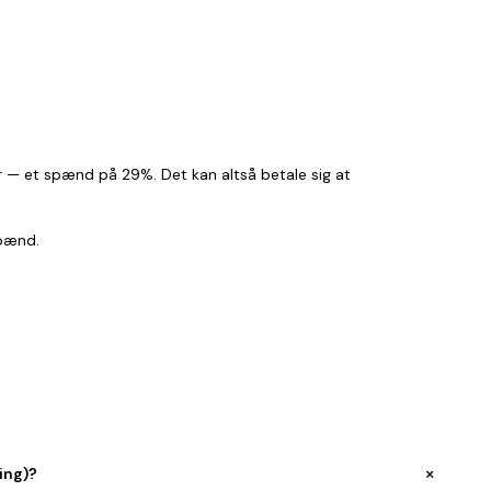
 kr — et spænd på 29%. Det kan altså betale sig at
spænd.
+
ing)?