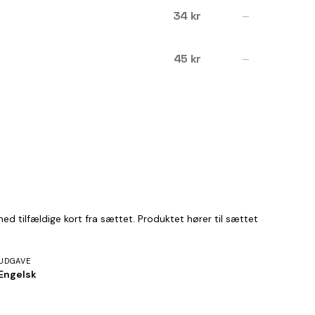
34 kr
—
45 kr
—
ed tilfældige kort fra sættet. Produktet hører til sættet
UDGAVE
Engelsk