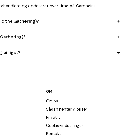
 forhandlere og opdateret hver time på Cardheist.
+
gic the Gathering)?
+
 Gathering)?
+
 billigst?
OM
Om os
Sådan henter vi priser
Privatliv
Cookie-indstillinger
Kontakt