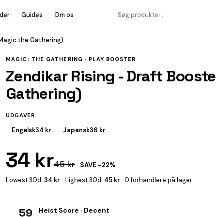
der
Guides
Om os
(Magic the Gathering)
MAGIC: THE GATHERING ·
PLAY BOOSTER
Zendikar Rising - Draft Boost
Gathering)
UDGAVER
Engelsk
34 kr
Japansk
36 kr
34 kr
45 kr
SAVE −22%
Lowest 30d:
34 kr
· Highest 30d:
45 kr
· 0 forhandlere på lager
59
Heist Score · Decent