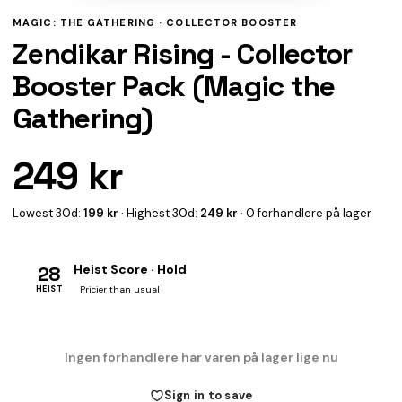
MAGIC: THE GATHERING ·
COLLECTOR BOOSTER
Zendikar Rising - Collector
Booster Pack (Magic the
Gathering)
249 kr
Lowest 30d:
199 kr
· Highest 30d:
249 kr
· 0 forhandlere på lager
28
Heist Score · Hold
HEIST
Pricier than usual
Ingen forhandlere har varen på lager lige nu
Sign in to save