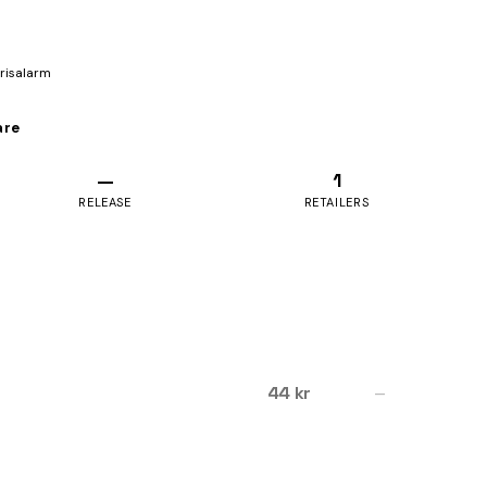
prisalarm
are
—
1
RELEASE
RETAILERS
44 kr
—