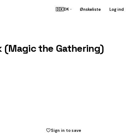
🇩🇰
Ønskeliste
Log ind
DK
k (Magic the Gathering)
Sign in to save