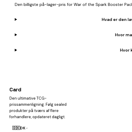
Den billigste på-lager-pris for War of the Spark Booster Pa
Hvad er den la
Hvor man
Hvor 
Card
heist
Den ultimative TCG-
prissammenligning. Følg sealed
produkter på tværs af flere
forhandlere, opdateret dagligt.
🇩🇰
DK