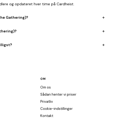
ndlere og opdateret hver time på Cardheist.
+
 the Gathering)?
+
thering)?
+
lligst?
OM
Om os
Sådan henter vi priser
Privatliv
Cookie-indstillinger
Kontakt