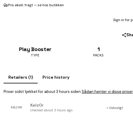
Pris ekskl. fragt — se hos butikken
Sign in for 
Sh
Play Booster
1
TYPE
PACKS
Retailers (1)
Price history
Priser sidst tjekket for about 3 hours siden
Sådan henter vi disse priser
Kelz0r
○ Udsolgt
KELZ0R
checked about 3 hours ago