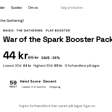
der
Guides
Om os
 the Gathering)
MAGIC: THE GATHERING ·
PLAY BOOSTER
War of the Spark Booster Pac
44 kr
69 kr
SAVE −36%
Lowest 30d:
44 kr
· Highest 30d:
69 kr
· 0 forhandlere på lager
59
Heist Score · Decent
HEIST
Lowest in 6 months
Dropping
Ingen forhandlere har varen på lager lige nu