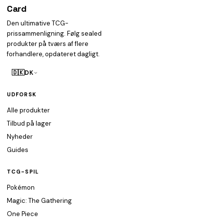
Card
heist
Den ultimative TCG-
prissammenligning. Følg sealed
produkter på tværs af flere
forhandlere, opdateret dagligt.
🇩🇰
DK
UDFORSK
Alle produkter
Tilbud på lager
Nyheder
Guides
TCG-SPIL
Pokémon
Magic: The Gathering
One Piece