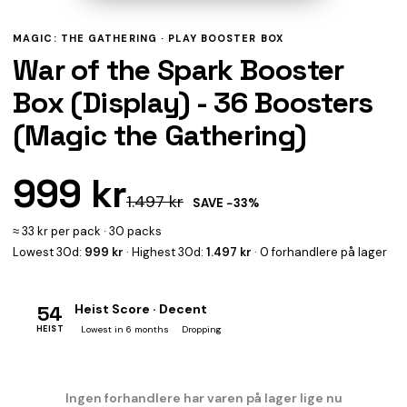
MAGIC: THE GATHERING ·
PLAY BOOSTER BOX
War of the Spark Booster
Box (Display) - 36 Boosters
(Magic the Gathering)
999 kr
1.497 kr
SAVE −33%
≈ 33 kr per pack · 30 packs
Lowest 30d:
999 kr
· Highest 30d:
1.497 kr
· 0 forhandlere på lager
54
Heist Score · Decent
HEIST
Lowest in 6 months
Dropping
Ingen forhandlere har varen på lager lige nu