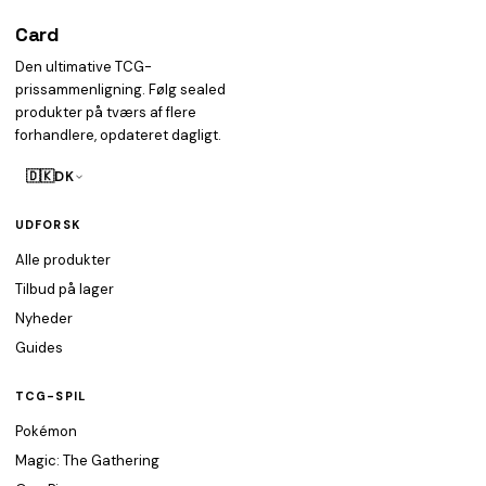
Card
heist
Den ultimative TCG-
prissammenligning. Følg sealed
produkter på tværs af flere
forhandlere, opdateret dagligt.
🇩🇰
DK
UDFORSK
Alle produkter
Tilbud på lager
Nyheder
Guides
TCG-SPIL
Pokémon
Magic: The Gathering