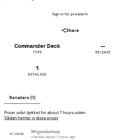
Sign in for prisalarm
Share
Commander Deck
—
TYPE
RELEASE
1
RETAILERS
Retailers (1)
Priser sidst tjekket for about 7 hours siden
Sådan henter vi disse priser
Mtgwebshop
MTGWEB
checked about 7 hours ago