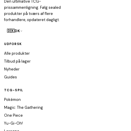
Den ultimative TCG-
prissammenligning. Følg sealed
produkter på tværs af flere
forhandlere, opdateret dagligt.
🇩🇰
DK
UDFORSK
Alle produkter
Tilbud på lager
Nyheder
Guides
TCG-SPIL
Pokémon
Magic: The Gathering
One Piece
Yu-Gi-Oh!