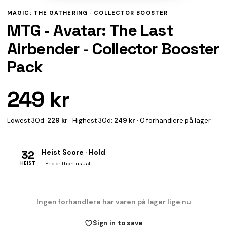
MAGIC: THE GATHERING ·
COLLECTOR BOOSTER
MTG - Avatar: The Last
Airbender - Collector Booster
Pack
249 kr
Lowest 30d:
229 kr
· Highest 30d:
249 kr
· 0 forhandlere på lager
32
Heist Score · Hold
HEIST
Pricier than usual
Ingen forhandlere har varen på lager lige nu
Sign in to save