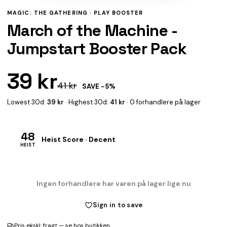
MAGIC: THE GATHERING ·
PLAY BOOSTER
March of the Machine -
Jumpstart Booster Pack
39 kr
41 kr
SAVE −5%
Lowest 30d:
39 kr
· Highest 30d:
41 kr
· 0 forhandlere på lager
48
Heist Score · Decent
HEIST
Ingen forhandlere har varen på lager lige nu
Sign in to save
Pris ekskl. fragt — se hos butikken