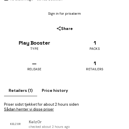
Sign in for prisalarm
Share
Play Booster
1
TYPE
PACKS
—
1
RELEASE
RETAILERS
Retailers (1)
Price history
Priser sidst tjekket for about 2 hours siden
Sådan henter vi disse priser
Kelz0r
KELZ0R
checked about 2 hours ago