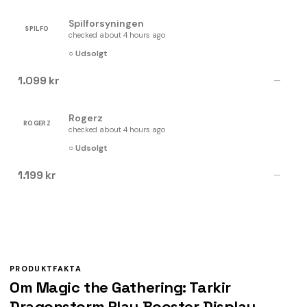
Spilforsyningen
SPILFO
checked about 4 hours ago
○ Udsolgt
1.099 kr
—
Rogerz
ROGERZ
checked about 4 hours ago
○ Udsolgt
1.199 kr
—
PRODUKTFAKTA
Om Magic the Gathering: Tarkir
Dragonstorm Play Booster Display