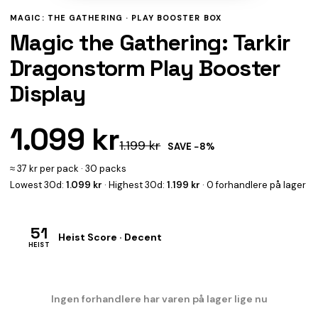
MAGIC: THE GATHERING ·
PLAY BOOSTER BOX
Magic the Gathering: Tarkir
Dragonstorm Play Booster
Display
1.099 kr
1.199 kr
SAVE −8%
≈ 37 kr per pack · 30 packs
Lowest 30d:
1.099 kr
· Highest 30d:
1.199 kr
· 0 forhandlere på lager
51
Heist Score · Decent
HEIST
Ingen forhandlere har varen på lager lige nu