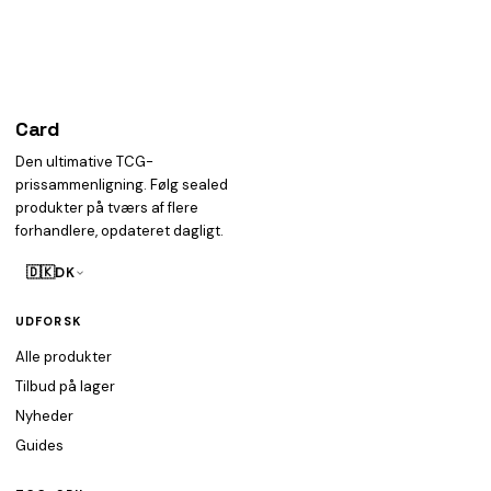
Card
heist
Den ultimative TCG-
prissammenligning. Følg sealed
produkter på tværs af flere
forhandlere, opdateret dagligt.
🇩🇰
DK
UDFORSK
Alle produkter
Tilbud på lager
Nyheder
Guides