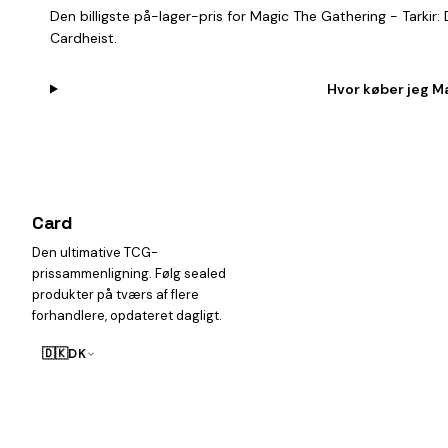
Den billigste på-lager-pris for Magic The Gathering - Tark
Cardheist.
Hvor køber jeg M
Card
heist
Den ultimative TCG-
prissammenligning. Følg sealed
produkter på tværs af flere
forhandlere, opdateret dagligt.
🇩🇰
DK