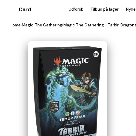
Card
heist
Udforsk
Tilbud på lager
Nyhe
Home
›
Magic: The Gathering
›
Magic The Gathering - Tarkir: Drago