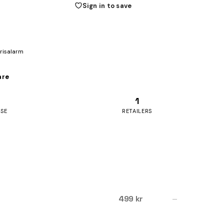
Sign in to save
prisalarm
are
1
ASE
RETAILERS
499 kr
—