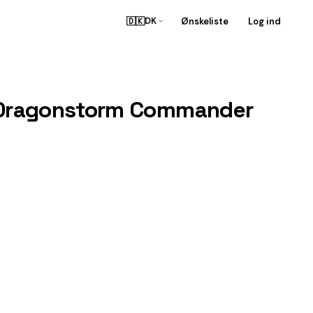
🇩🇰
Ønskeliste
Log ind
DK
r: Dragonstorm Commander