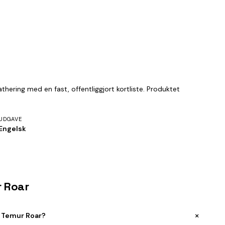
ering med en fast, offentliggjort kortliste. Produktet
UDGAVE
Engelsk
r Roar
+
 Temur Roar?