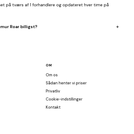
et på tværs af 1 forhandlere og opdateret hver time på
+
ur Roar billigst?
OM
Om os
Sådan henter vi priser
Privatliv
Cookie-indstillinger
Kontakt