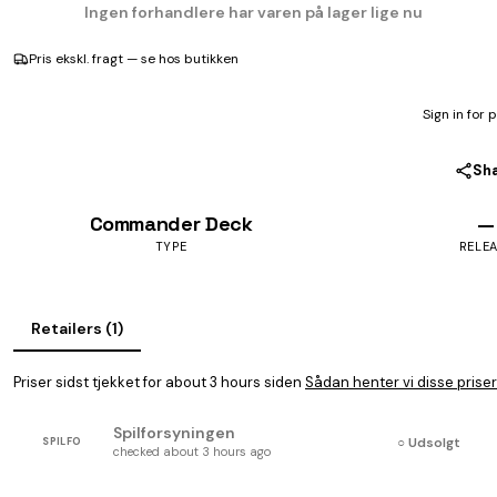
Ingen forhandlere har varen på lager lige nu
Pris ekskl. fragt — se hos butikken
Sign in for 
Sh
Commander Deck
—
TYPE
RELE
Retailers (1)
Priser sidst tjekket for about 3 hours siden
Sådan henter vi disse priser
Spilforsyningen
○ Udsolgt
SPILFO
checked about 3 hours ago