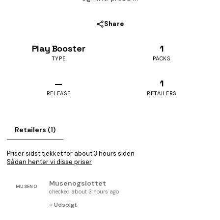
Share
Play Booster
1
TYPE
PACKS
—
1
RELEASE
RETAILERS
Retailers (1)
Priser sidst tjekket for about 3 hours siden
Sådan henter vi disse priser
Musenogslottet
MUSENO
checked about 3 hours ago
○ Udsolgt