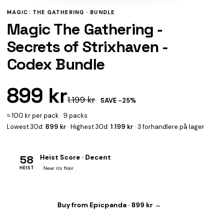
MAGIC: THE GATHERING ·
BUNDLE
Magic The Gathering -
Secrets of Strixhaven -
Codex Bundle
899 kr
1.199 kr
SAVE −25%
≈ 100 kr per pack · 9 packs
Lowest 30d:
899 kr
· Highest 30d:
1.199 kr
· 3 forhandlere på lager
58
Heist Score · Decent
HEIST
Near its floor
Buy from Epicpanda · 899 kr →