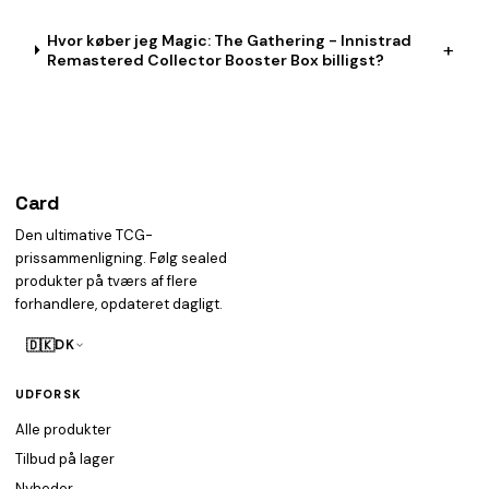
Hvor køber jeg Magic: The Gathering - Innistrad
+
Remastered Collector Booster Box billigst?
Card
heist
Den ultimative TCG-
prissammenligning. Følg sealed
produkter på tværs af flere
forhandlere, opdateret dagligt.
🇩🇰
DK
UDFORSK
Alle produkter
Tilbud på lager
Nyheder