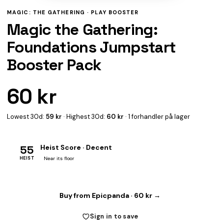
MAGIC: THE GATHERING ·
PLAY BOOSTER
Magic the Gathering:
Foundations Jumpstart
Booster Pack
60 kr
Lowest 30d:
59 kr
· Highest 30d:
60 kr
· 1 forhandler på lager
55
Heist Score · Decent
HEIST
Near its floor
Buy from Epicpanda · 60 kr →
Sign in to save