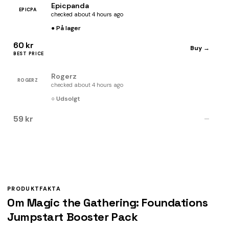
Epicpanda
EPICPA
checked about 4 hours ago
● På lager
60 kr
Buy →
BEST PRICE
Rogerz
ROGERZ
checked about 4 hours ago
○ Udsolgt
59 kr
—
PRODUKTFAKTA
Om Magic the Gathering: Foundations
Jumpstart Booster Pack