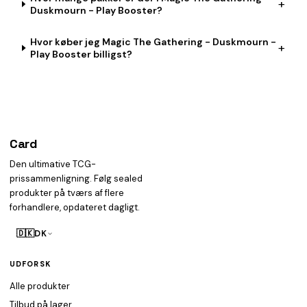
+
Duskmourn - Play Booster?
Hvor køber jeg Magic The Gathering - Duskmourn -
+
Play Booster billigst?
Card
heist
Den ultimative TCG-
prissammenligning. Følg sealed
produkter på tværs af flere
forhandlere, opdateret dagligt.
🇩🇰
DK
UDFORSK
Alle produkter
Tilbud på lager